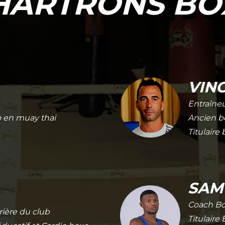
HARTRONS BO
VIN
Entraîne
 en muay thai
Ancien b
Titulaire
SAM
Coach Bo
rière du club
Titulaire