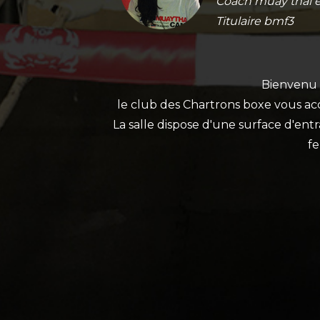
Coach muay thai é
Titulaire bmf3
Bienvenu s
le club des Chartrons boxe vous ac
La salle dispose d'une surface d'ent
fe