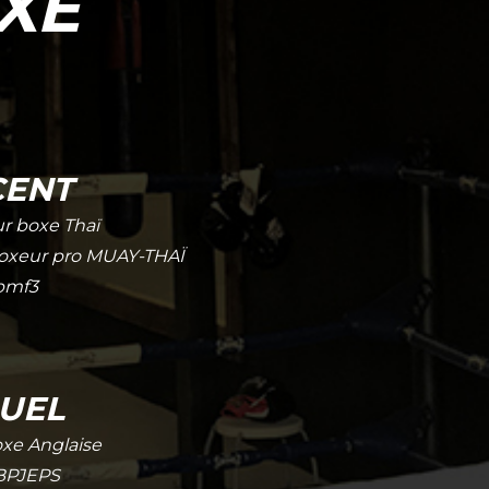
XE
CENT
ur boxe Thaï
oxeur pro MUAY-THAÏ
 bmf3
UEL
xe Anglaise
 BPJEPS